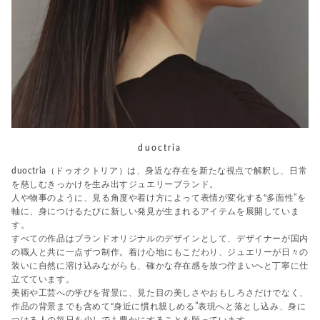
duoctria
duoctria（ドゥオクトリア）は、身近な存在を新たな視点で解釈し、日常
を慈しむきっかけを生み出すジュエリーブランド。
人や物事のように、見る角度や着け方によって表情が変化する“多面性”を
軸に、身につけるたびに新しい発見が生まれるアイテムを展開していま
す。
すべての作品はブランドオリジナルのデザインとして、デザイナーが国内
の職人と共に一点ずつ制作。着け心地にもこだわり、ジュエリーが日々の
装いに自然に溶け込みながらも、確かな存在感を放つ佇まいへと丁寧に仕
立てています。
美術や工芸への学びを背景に、見た目の美しさやおもしろさだけでなく、
作品の背景までも含めて“身近に慣れ親しめる”表現へと落とし込み、身に
つける人の毎日を少しでも豊かにすることを願っています。