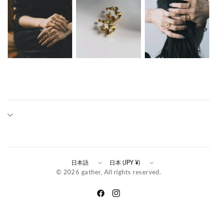
Update
Update
© 2026 gather, All rights reserved.
country
country
/
/
region
region